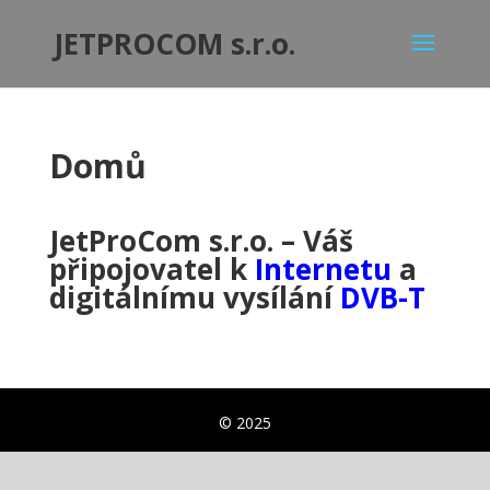
JETPROCOM s.r.o.
Domů
JetProCom s.r.o.
– Váš
připojovatel k
Internetu
a
digitálnímu vysílání
DVB-T
© 2025